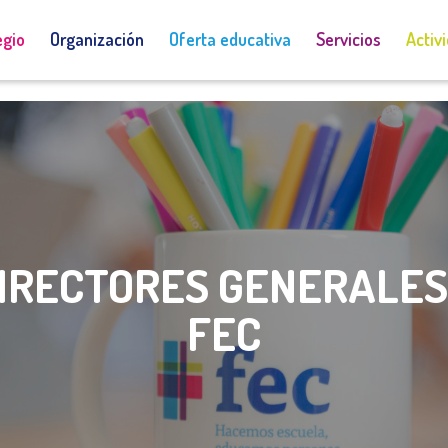
Admisiones
Acceso a Educamos
egio
Organización
Oferta educativa
Servicios
Activ
IRECTORES GENERALES 
FEC